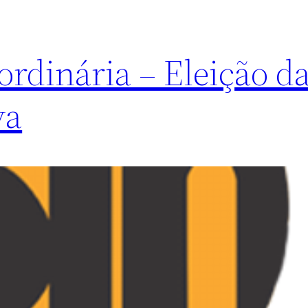
rdinária – Eleição d
va