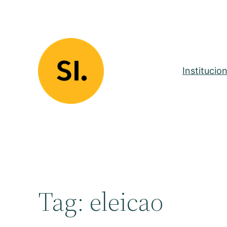
Pular
para
o
conteúdo
Institucion
Tag:
eleicao