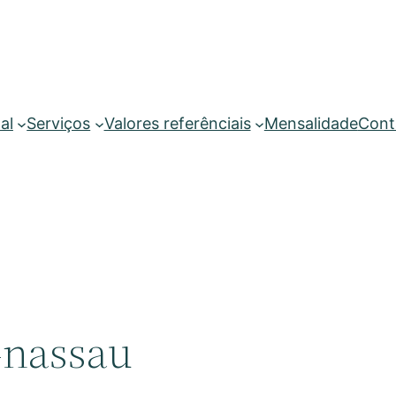
al
Serviços
Valores referênciais
Mensalidade
Cont
-nassau