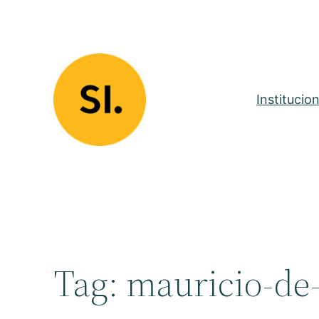
Pular
para
o
conteúdo
Institucion
Tag:
mauricio-de