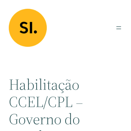
Pular
para
o
conteúdo
Habilitação
CCEL/CPL –
Governo do