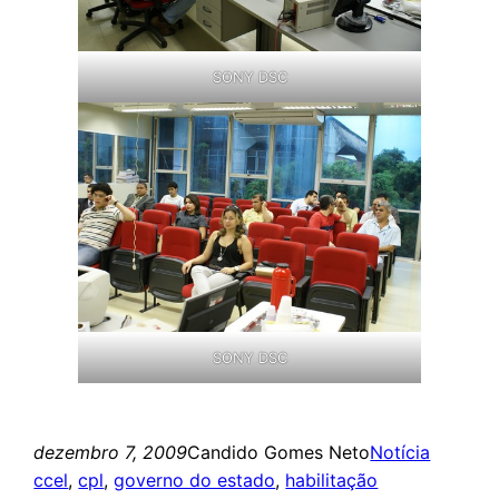
SONY DSC
SONY DSC
dezembro 7, 2009
Candido Gomes Neto
Notícia
ccel
, 
cpl
, 
governo do estado
, 
habilitação