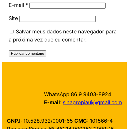
E-mail
*
Site
Salvar meus dados neste navegador para
a próxima vez que eu comentar.
WhatsApp 86 9 9403-8924
E-mail
:
sinapropiaui@gmail.com
CNPJ
: 10.528.932/0001-65
CMC
: 101566-4
Registro Sindical № 46214.000253/2009-15