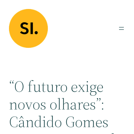
Pular
para
o
conteúdo
“O futuro exige
novos olhares”:
Cândido Gomes