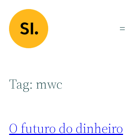
Pular
para
o
conteúdo
Tag:
mwc
O futuro do dinheiro