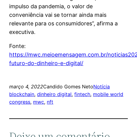
impulso da pandemia, o valor de
conveniência vai se tornar ainda mais
relevante para os consumidores”, afirma a
executiva.
Fonte:
https://mwc.meioemensagem.com.br/noticias20
futuro-do-dinheiro-e-digital/
março 4, 2022
Candido Gomes Neto
Notícia
blockchain
, 
dinheiro digital
, 
fintech
, 
mobile world
congress
, 
mwc
, 
nft
Deixe um comentário