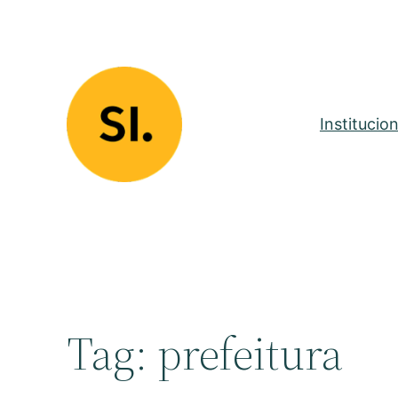
Pular
para
o
conteúdo
Institucion
Tag:
prefeitura