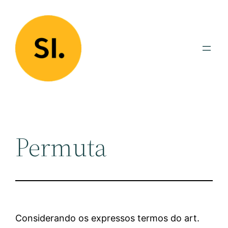
Pular
para
o
conteúdo
Permuta
Considerando os expressos termos do art.